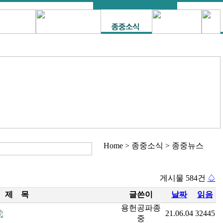
Home > 종중소식 > 종중뉴스
게시물 584건
♤
제 목
글쓴이
날짜
읽음
용헌공파종
21.06.04
32445
중