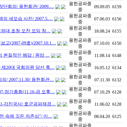
용헌공파종
단회의/ 용헌회관/ 2009.…
09.09.05
6159
중
용헌공파종
 새모습 사진/ 2007.5.…
07.06.03
6156
중
용헌공파종
청와대 초청 오찬 모임 참…
18.08.24
6155
중
용헌공파종
007-09호)/2007.10.1…
07.10.01
6150
중
용헌공파종
의 본질적인 해답 / 원암 …
11.08.14
6148
중
용헌공파종
) 제20대 국회의원 당선 축…
16.05.12
6134
중
용헌공파종
 2007.11.30/ 용헌회관…
07.11.30
6132
중
용헌공파종
7-정기총회(11.16-금 오후…
07.10.29
6128
중
용헌공파종
사-각진국사/ 호군공파재경…
11.06.02
6128
중
용헌공파종
전 속에 깃든 자존심"/ 이…
08.04.20
6125
중
용헌공파종