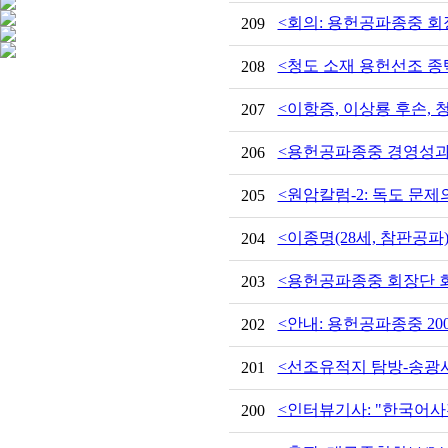
<회의: 용헌공파종중 회장
209
<청도 소재 용헌선조 종택의
208
<이항증, 이상룡 후손, 
207
<용헌공파종중 경영성과보고(2
206
<원암칼럼-2: 독도 문제
205
<이종명(28세, 참판공파
204
<용헌공파종중 회장단 회의/
203
<안내: 용헌공파종중 200
202
<선조유적지 탐방-송광
201
<인터뷰기사: "한국어사
200