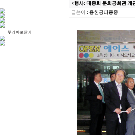
<행사: 대종회 문희공회관 개관식
글쓴이
:
용헌공파종중