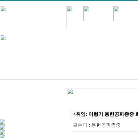
<취임: 이형기 용헌공파종중 회장 
글쓴이
:
용헌공파종중