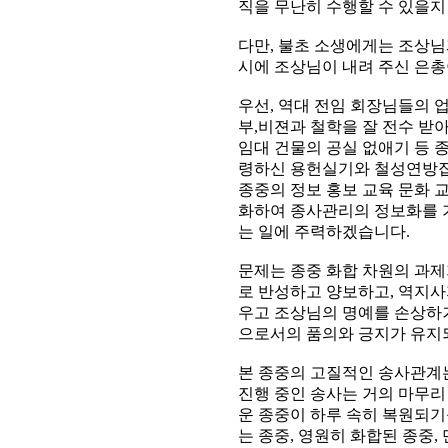
직을 무난히 수행할 수 있을지
다만, 불초 소생에게는 조상님
시에 조상님이 내려 주신 은
우선, 역대 전임 회장님들의 
부,비젼과 철학을 잘 전수 받
임대 건물의 공실 없애기 등 
령하신 용헌실기와 철성연방집의
종중의 정보 홍보 교육 문화 
화하여 종사관리의 정보화를 
는 일에 주력하겠습니다.
문제는 종중 화합 차원의 과제
로 반성하고 양보하고, 역지사
우고 조상님의 명예를 손상하
으로서의 품의와 긍지가 유지
본 종중의 고질적인 송사관계는
진행 중인 송사는 거의 마무리
운 종중이 하루 속히 복원되기
는 종중, 영원히 화합된 종중