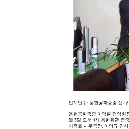
인계인수: 용헌공파종중 신-구 회장
용헌공파종중 이익환 전임회장과
월 5일 오후 4시 용헌회관 
이종율 사무국장, 이영규 간사