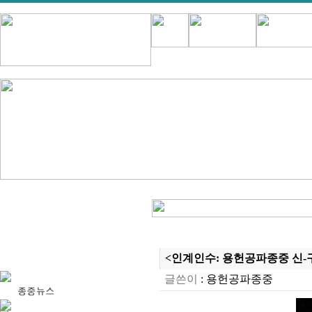
<인계인수: 용헌공파종중 신-구 회
글쓴이
:
용헌공파종중