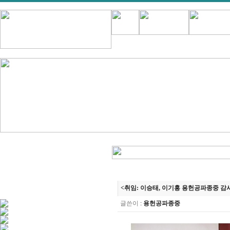
<취임: 이승태, 이기홍 용헌공파종중 감사 취임
글쓴이
:
용헌공파종중