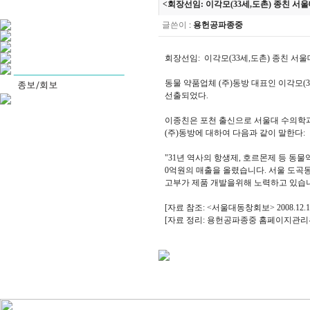
<회장선임: 이각모(33세,도촌) 종친 서울
글쓴이
:
용헌공파종중
회장선임: 이각모(33세,도촌) 종친 서울대
동물 약품업체 (주)동방 대표인 이각모(
선출되었다.
이종친은 포천 출신으로 서울대 수의학과(
(주)동방에 대하여 다음과 같이 말한다:
"31년 역사의 항생제, 호르몬제 등 동물
0억원의 매출을 올렸습니다. 서울 도곡
고부가 제품 개발을위해 노력하고 있습니
[자료 참조: <서울대동창회보> 2008.12
[자료 정리: 용헌공파종중 홈페이지관리