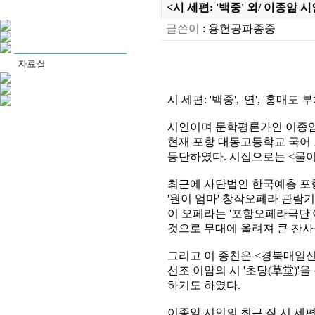
<시 세편: '백중' 외/ 이종암 시
글쓴이
:
용헌공파종중
시 세편: '백중', '연', '홍매
시인이며 문학평론가인 이종암 (
현재 포항 대동고등학교 국어 교
등단하였다. 시집으로는 <물이 
최근에 사단법인 한국예총 포
'원이 엄마' 창작오페라 관람
이 오페라는 '포항오페라극단'
것으로 무대에 올려져 큰 찬사
그리고 이 종친은 <경북매일신문>
선조 이암의 시 '초당(草堂)
하기도 하였다.
이종암 시인의 최근 작 시 세