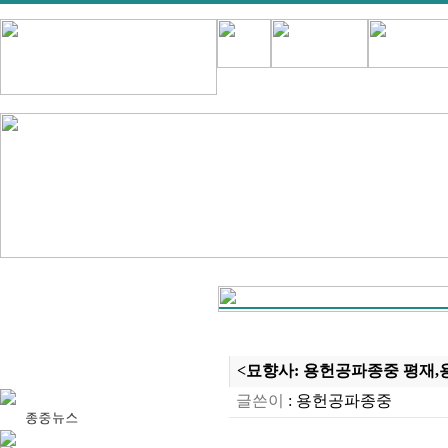
<묘향사: 용헌공파종중 평재,용헌
글쓴이
:
용헌공파종중