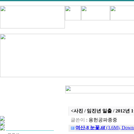
<사진 / 임진년 일출 / 2012년 1
글쓴이
:
용헌공파종중
여산-8 눈꽃.tif
(3.6M), Down 
F