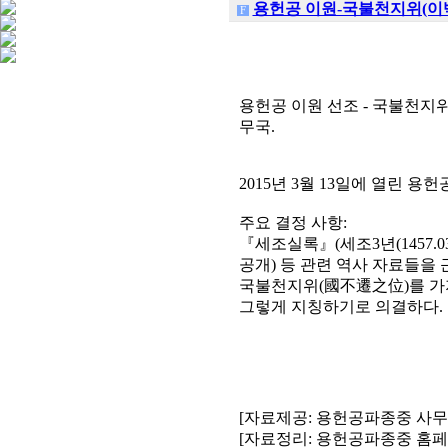
용헌공 이원-국불천지위(이백
F
용헌공 이원 선조 - 국불천지위(國
무국.
2015년 3월 13일에 열린 
주요 결정 사항:
『세조실록』(세조3년(1457.03.
공개) 등 관련 역사 자료들을 
국불천지위(國不遷之位)를 가지
그렇게 지칭하기로 의결하다.
[자료제공: 용헌공파종중 사무
[자료정리: 용헌공파종중 홈