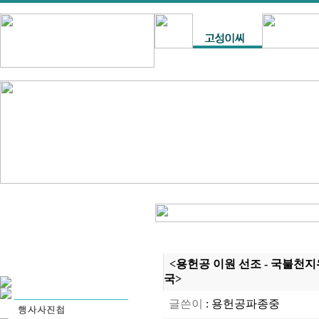
<용헌공 이원 선조 - 국불천지위(
국>
글쓴이
:
용헌공파종중