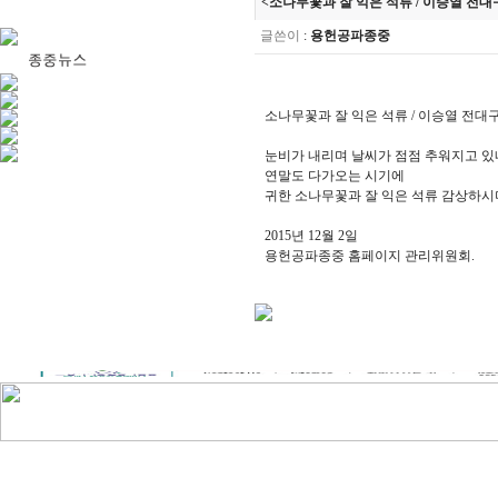
<소나무꽃과 잘 익은 석류 / 이승열 전대구종친
글쓴이
:
용헌공파종중
소나무꽃과 잘 익은 석류 / 이승열 전대구종친회
눈비가 내리며 날씨가 점점 추워지고 있
연말도 다가오는 시기에
귀한 소나무꽃과 잘 익은 석류 감상하시
2015년 12월 2일
용헌공파종중 홈페이지 관리위원회.