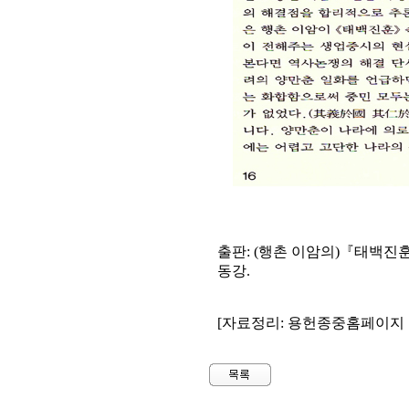
출판: (행촌 이암의)『태백진훈과
동강.
[자료정리: 용헌종중홈페이지