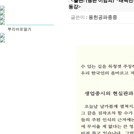
<출판: (행촌 이암의)『태백진훈
동강>
글쓴이
:
용헌공파종중