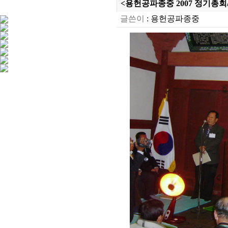
<용헌공파종중 2007 정기총회/ 2
글쓴이
:
용헌공파종중