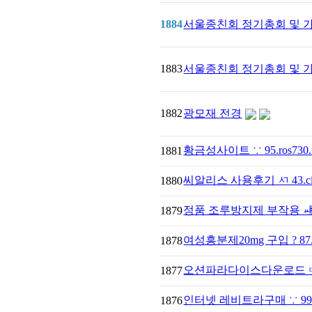
1884
서울종친회 정기총회 및 
1883
서울종친회 정기총회 및 
1882
광모재 전경
황금성사이트 ∵ 95.ros73
1881
씨알리스 사용후기 ㅺ 43.c
1880
정품 조루방지제 부작용 ㆈ 20.
1879
여성흥분제20mg 구입 ? 87.
1878
오션파라다이스다운로드 ☞ 83
1877
인터넷 레비트라구매 ∵ 99.c
1876