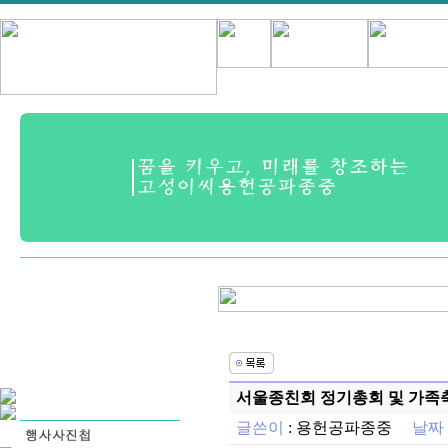
서울종친회 정기총회 및 가족
글쓴이
:
용헌공파종중
날짜