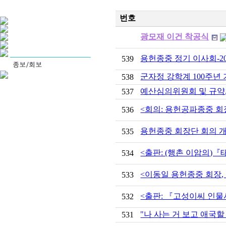
번호
광모재 이건 착공식
용헌종중 정기 이사회-201
539
군자정 강학계 100주년
538
예산심의위원회 및 규약
537
<회의: 용헌공파종중 회장단 회
536
용헌종중 회장단 회의 
535
<출판: (행촌 이암의)
534
<이동일 용헌종중 회장
533
<출판: 『고성이씨 인물사
532
"나 사는 거 보고 애국할
531