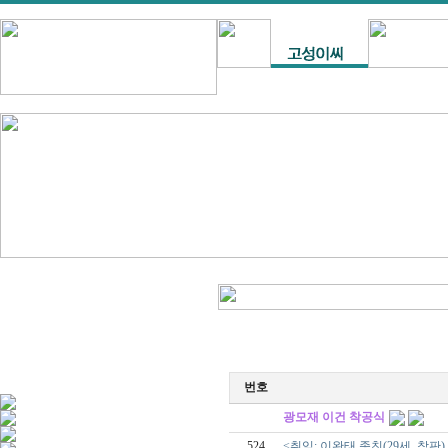
번호
광모재 이건 착공식
524
<취임: 이완태 종친(29세, 참