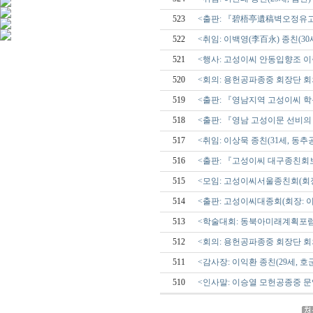
523
<출판: 『碧梧亭遺稿벽오정유
522
<취임: 이백영(李百永) 종친(3
521
<행사: 고성이씨 안동입향조 이증
520
<회의: 용헌공파종중 회장단 회의 / 2
519
<출판: 『영남지역 고성이씨 학
518
<출판: 『영남 고성이문 선비의
517
<취임: 이상묵 종친(31세, 동추
516
<출판: 『고성이씨 대구종친회보』/
515
<모임: 고성이씨서울종친회(회장:
514
<출판: 고성이씨대종회(회장: 이
513
<학술대회: 동북아미래계획포럼 / 20
512
<회의: 용헌공파종중 회장단 회의 / 2
511
<감사장: 이익환 종친(29세, 호
510
<인사말: 이승열 모헌공종중 문임 / 