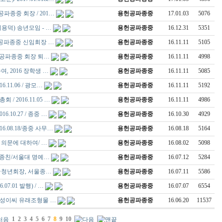
종중 회장 / 201…
용헌공파종중
17.01.03
5076
용덕) 송년모임 - …
용헌공파종중
16.12.31
5351
헌공파종중 신임회장 …
용헌공파종중
16.11.11
5105
용헌공파종중 회장 퇴…
용헌공파종중
16.11.11
4998
여, 2016 장학생 …
용헌공파종중
16.11.11
5085
.11.06 / 광모…
용헌공파종중
16.11.11
5192
/ 2016.11.05 …
용헌공파종중
16.11.11
4986
.10.27 / 종중 …
용헌공파종중
16.10.30
4929
.08.18/종중 사무…
용헌공파종중
16.08.18
5164
 의문에 대하여/ …
용헌공파종중
16.08.02
5098
) 종친/서울대 명예…
용헌공파종중
16.07.12
5284
국청년회장, 서울종…
용헌공파종중
16.07.11
5586
07.01 발행) / …
용헌공파종중
16.07.07
6554
고성이씨 유래조형물 …
용헌공파종중
16.06.20
11537
1
2
3
4
5
6
7
8
9
10