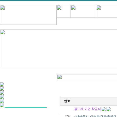
번호
광모재 이건 착공식
479
<새해축시: 이승열(대구종친회 고문)