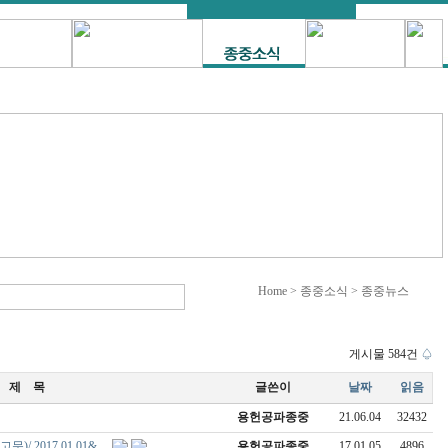
Home > 종중소식 > 종중뉴스
게시물 584건
♤
제 목
글쓴이
날짜
읽음
용헌공파종중
21.06.04
32432
/ 2017.01.01&…
용헌공파종중
17.01.05
4896