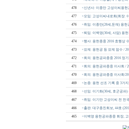
478
<신년사: 이종만 고성이씨용헌공파
477
<모임: 고성이씨내로회(회장: 이
476
<취임: 이종만(28세,둔재) 용
475
<퇴임: 이백영(30세, 사암) 
474
<행사: 용헌종중 2016 효행상 수
473
<묘제: 용헌공 등 묘제 엄수 / 2016
472
<회의: 용헌공파종중 2016 정기총회 
471
<회의: 용헌공파종중 이사회 / 2016
470
<회의: 용헌공파종중 이사회/2016
469
<논증: 용헌 선조 기록 중 3가지
468
<선임: 이기화(30세, 호군공파
467
<취임: 이기만 고성이씨 전 전
466
<출판: 대구종친회보, 44호 (2016.
465
<이백영 용헌공파종중 회장, 