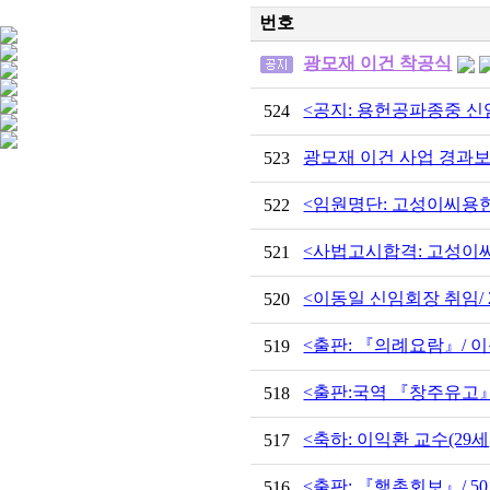
번호
광모재 이건 착공식
<공지: 용헌공파종중 신임 임
524
광모재 이건 사업 경과
523
<임원명단: 고성이씨용헌
522
<사법고시합격: 고성이씨
521
<이동일 신임회장 취임/ 201
520
<출판: 『의례요람』/ 
519
<출판:국역 『창주유고』
518
<축하: 이익환 교수(29
517
<출판: 『행촌회보』/ 50호(
516