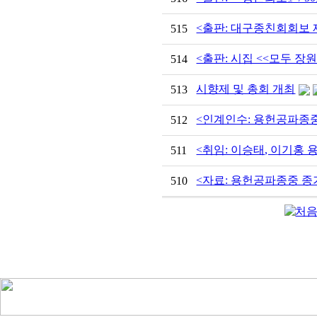
<출판: 대구종친회회보 제 3
515
<출판: 시집 <<모두 장
514
시향제 및 총회 개최
513
<인계인수: 용헌공파종중
512
<취임: 이승태, 이기홍 
511
<자료: 용헌공파종중 종기
510