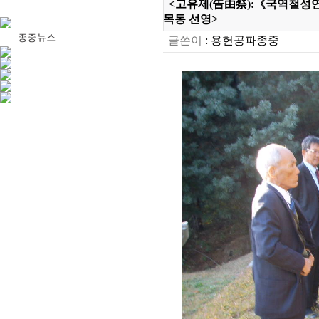
<고유제(告由祭):《국역철성연방
목동 선영>
글쓴이
:
용헌공파종중