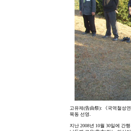
고유제(告由祭): 《국역철성연방
목동 선영.
지난 2008년 10월 30일