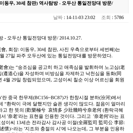
이동우, 30세 참판) 역사탐방 - 오두산 통일전망대 방문/
날짜
: 14-11-03 23:02
조회
: 5786
오두산 통일전망대 방문/ 2014.10.27.
 회장: 이동우, 30세 참판, 사진 우측으로부터 세번째)는
0월 27일 파주 오두산에 있는 통일전망대를 방문하였다.
)는 “숭조심을 공고히 하고 애족심을 발휘하며 노고심(老
심(遵道心)을 자성하며 비방심을 자제하고 낙천심을 동화(同
6년 4월 29일 창립되었으며, 고성이씨 칠순 이상 어르신을 회원
’란 중국 한무제(BC156~BC87)가 한창시절 분하(汾河)에서
 “환락이 극에 달했지만 슬픈 생각이 많도다. 젊음이 얼마리
라고 한 뜻의 [歡樂極兮 哀情多 少壯幾時兮奈老何 (환락극혜
서 '奈老'라는 표현을 인용한 것이다. 그리고 '奈老何'라는 표
고성이씨 13세손 전라감사 감사공 이절(全羅監司 監司公 李節:
草洞述懷)>라는 '지조와 충절의 시'에 나오는데, 그 부분을 인용하