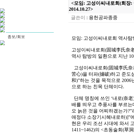
<모임: 고성이씨내로회(회장: 
2014.10.27>
글쓴이
:
용헌공파종중
모임: 고성이씨내로회 역사탐방 - 
고성이씨내로회(固城李氏奈老會,
역사 탐방의 일환으로 지난 1
고성이씨내로회(固城李氏奈老會
苦心)을 터파(攄破)하고 준도
和)”하는 것을 목적으로 200
으로 하는 친목 단체이다.
단체 명칭에 쓰인 ‘내로(奈老)
배를 띄우고 추풍사를 부르는데
오 늙은 것을 어찌하겠는가?”
애정다 소장기시혜내로하)]”에
현은 우리 조선 시대에 와서 
1411~1462)의 <초동술회(