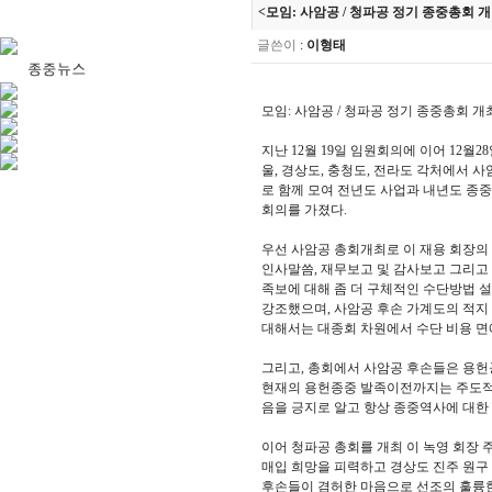
<모임: 사암공 / 청파공 정기 종중총회 개최/ 
글쓴이
:
이형태
모임: 사암공 / 청파공 정기 종중총회 개최/ 2
지난 12월 19일 임원회의에 이어 12월
울, 경상도, 충청도, 전라도 각처에서
로 함께 모여 전년도 사업과 내년도 종
회의를 가졌다.
우선 사암공 총회개최로 이 재용 회장의 
인사말씀, 재무보고 및 감사보고 그리고
족보에 대해 좀 더 구체적인 수단방법 
강조했으며, 사암공 후손 가계도의 적지 
대해서는 대종회 차원에서 수단 비용 
그리고, 총회에서 사암공 후손들은 용헌
현재의 용헌종중 발족이전까지는 주도적으로
음을 긍지로 알고 항상 종중역사에 대한
이어 청파공 총회를 개최 이 녹영 회장 
매입 희망을 피력하고 경상도 진주 원구
후손들이 겸허한 마음으로 선조의 훌륭한