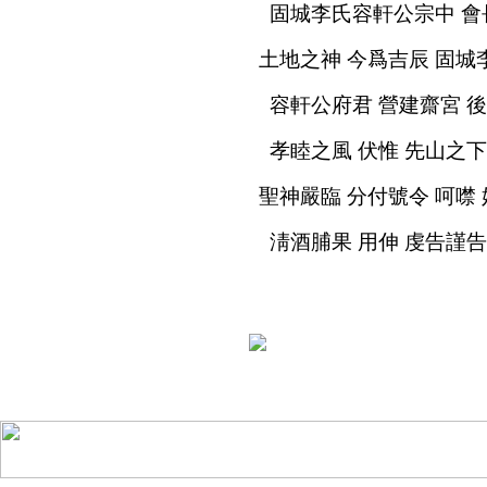
固城李氏容軒公宗中 會長
土地之神 今爲吉辰 固城
容軒公府君 營建齋宮 
孝睦之風 伏惟 先山之下
聖神嚴臨 分付號令 呵噤
淸酒脯果 用伸 虔告謹