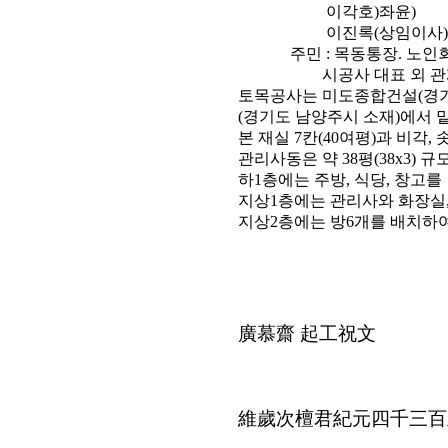
이각호)좌윤)
이진록(상임이사
주민 : 목동통장. 노인회장
시공사 대표 외 관계
토목공사는 미도종합건설(경기
(경기도 남양주시 소재)에서 
본 재실 7칸(40여평)과 비각,
관리사동은 약 38평(38x3)
하1층에는 주방, 식당, 창고를
지상1층에는 관리사와 화장실,
지상2층에는 방6개를 배치하
廣慕齋 起工祝文
維歲次檀君紀元四千三百