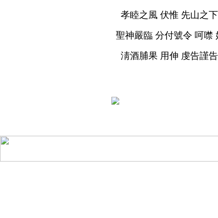
孝睦之風 伏惟 先山之下
聖神嚴臨 分付號令 呵噤
淸酒脯果 用伸 虔告謹