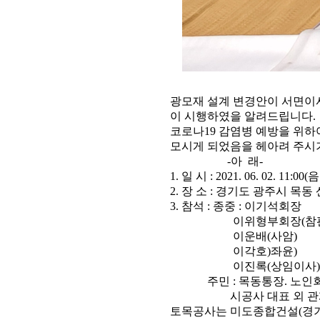
광모재 설계 변경안이 서면이사
이 시행하였을 알려드립니다.
코로나19 감염병 예방을 위
모시게 되었음을 헤아려 주시
-아 래-
1. 일 시 : 2021. 06. 02. 11:00
2. 장 소 : 경기도 광주시 목동 산
3. 참석 : 종중 : 이기석회장
이위형부회장(참판
이운배(사암
이각호)좌윤)
이진록(상임이사
주민 : 목동통장. 노인회장
시공사 대표 외 관계
토목공사는 미도종합건설(경기