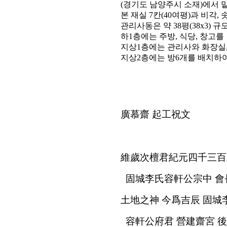
(경기도 남양주시 소재)에서 
본 재실 7칸(40여평)과 비각,
관리사동은 약 38평(38x3)
하1층에는 주방, 식당, 창고를
지상1층에는 관리사와 화장실,
지상2층에는 방6개를 배치하
廣慕齋 起工祝文
維歲次檀君紀元四千三百
固城李氏容軒公宗中 會長
土地之神 今爲吉辰 固城
容軒公府君 營建齋宮 