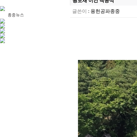
광모재 이건 착공식
글쓴이
:
용헌공파종중