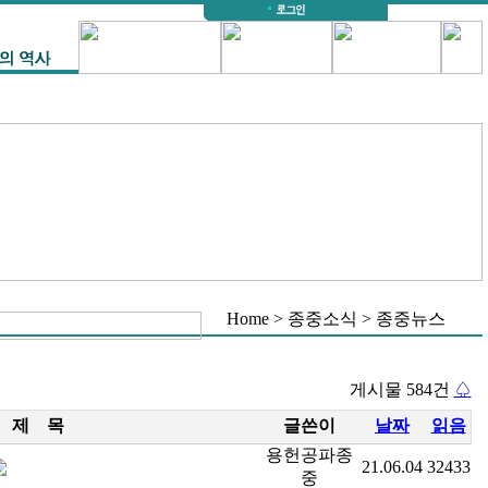
Home > 종중소식 > 종중뉴스
게시물 584건
♤
제 목
글쓴이
날짜
읽음
용헌공파종
21.06.04
32433
중