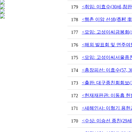
<취임: 이효수(30세,참판
179
<행촌 이암 선생(杏村 李
178
<모임: 고성이씨금봉회(회
177
<해외 발표회 및 연주여행
176
<모임: 고성이씨서울종친
175
<총장피선: 이효수(57, 3
174
<출판: 대구종친회회보(33호
173
<헌재재판관: 이동흡 헌법재
172
<새해인사: 이형기 용헌
171
<수상: 이승선 종친(29세
170