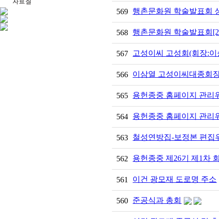
행촌문화원 학술발표회 
569
행촌문화원 학술발표회[20
568
고성이씨 고성회(회장:이
567
이삼열 고성이씨대종회장 
566
용헌종중 홈페이지 관리위원회
565
용헌종중 홈페이지 관리위원회
564
철성연방집-보정본 편집위원회
563
용헌종중 제26기 제1차
562
이건 광모재 도로명 주소
561
준공식과 총회
560