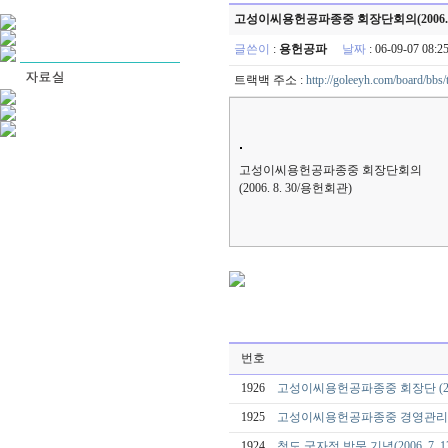
고성이씨용헌공파종중 회장단회의(2006. 8
글쓴이
:
용헌공파
날짜
: 06-09-07 08
트랙백 주소 :
http://goleeyh.com/board/bbs
고성이씨용헌공파종중 회장단회의
(2006. 8. 30/용헌회관)
번호
1926
고성이씨용헌공파종중 회장단 (2006.
1925
고성이씨용헌공파종중 경영관리위원회 (
1924
청도 군자정 방문 기념(2006. 7. 1