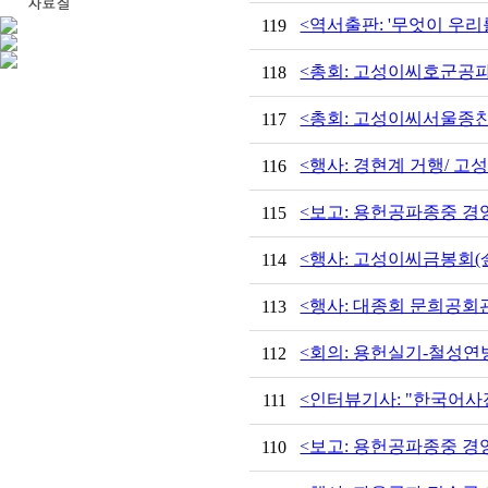
<역서출판: '무엇이 우
119
<총회: 고성이씨호군공파
118
<총회: 고성이씨서울종친회 
117
<행사: 경현계 거행/ 
116
<보고: 용헌공파종중 경영성
115
<행사: 고성이씨금봉회(金
114
<행사: 대종회 문희공회
113
<회의: 용헌실기-철성연
112
<인터뷰기사: "한국어사전
111
<보고: 용헌공파종중 경영성
110