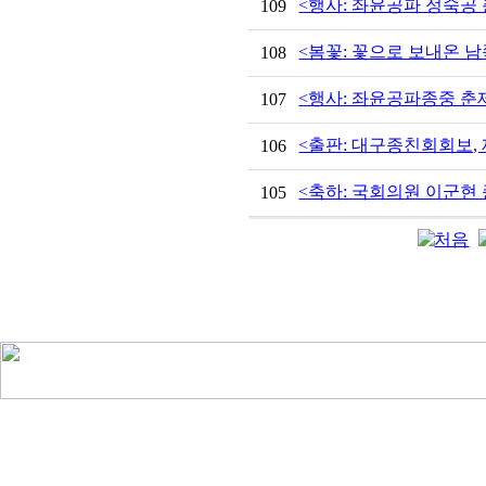
<행사: 좌윤공파 정숙공 춘제
109
<봄꽃: 꽃으로 보내온 남쪽의
108
<행사: 좌윤공파종중 춘제 및
107
<출판: 대구종친회회보, 제3
106
<축하: 국회의원 이군현 종
105